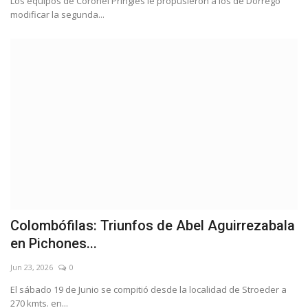
Los equipos de Coronel Pringles le propusieron a los de Dorrego
modificar la segunda...
Colombófilas: Triunfos de Abel Aguirrezabala
en Pichones...
Jun 23, 2026
0
El sábado 19 de Junio se compitió desde la localidad de Stroeder a
270 kmts. en...