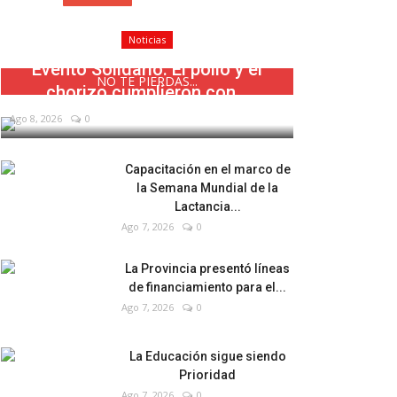
Noticias
Evento Solidario: El pollo y el
NO TE PIERDAS...
chorizo cumplieron con...
Ago 8, 2026
0
Capacitación en el marco de
la Semana Mundial de la
Lactancia...
Ago 7, 2026
0
La Provincia presentó líneas
de financiamiento para el...
Ago 7, 2026
0
La Educación sigue siendo
Prioridad
Ago 7, 2026
0