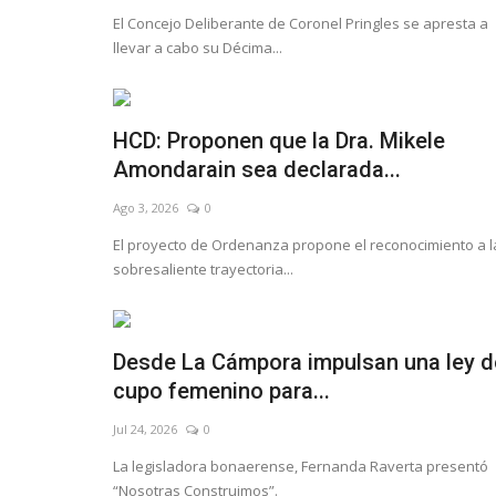
El Concejo Deliberante de Coronel Pringles se apresta a
llevar a cabo su Décima...
HCD: Proponen que la Dra. Mikele
Amondarain sea declarada...
Ago 3, 2026
0
El proyecto de Ordenanza propone el reconocimiento a l
sobresaliente trayectoria...
Desde La Cámpora impulsan una ley d
cupo femenino para...
Jul 24, 2026
0
La legisladora bonaerense, Fernanda Raverta presentó
“Nosotras Construimos”.