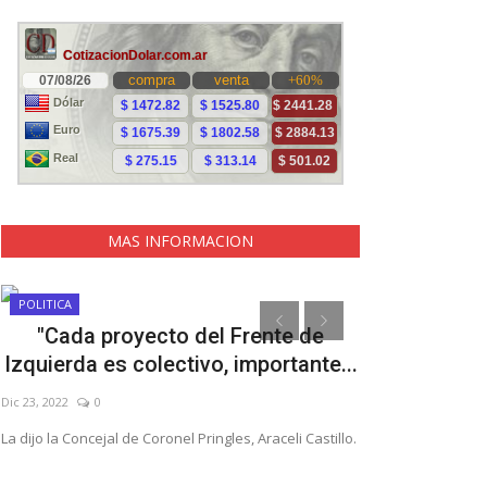
MAS INFORMACION
POLITICA
Noticias
"Cada proyecto del Frente de
Este 
Izquierda es colectivo, importante...
Nov 15, 2021
0
Dic 23, 2022
0
Esta es la histori
entre ellos) qu
La dijo la Concejal de Coronel Pringles, Araceli Castillo.
solidar