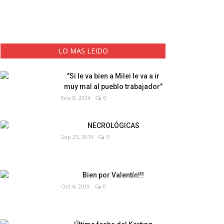
LO MAS LEIDO
"Si le va bien a Milei le va a ir
muy mal al pueblo trabajador"
Ene 8, 2024
0
NECROLÓGICAS
Sep 25, 2019
0
Bien por Valentín!!!
Oct 4, 2019
0