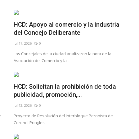
HCD: Apoyo al comercio y la industria
del Concejo Deliberante
Jul 17, 2026
0
Los Concejales de la ciudad analizaron la nota de la
Asociación del Comercio y la...
HCD: Solicitan la prohibición de toda
publicidad, promoción,...
MuBo local
ales de...
Jul 13, 2026
0
e
Proyecto de Resolución del Interbloque Peronista de
Coronel Pringles.
cipal de Coronel
co recorriendo las
s.