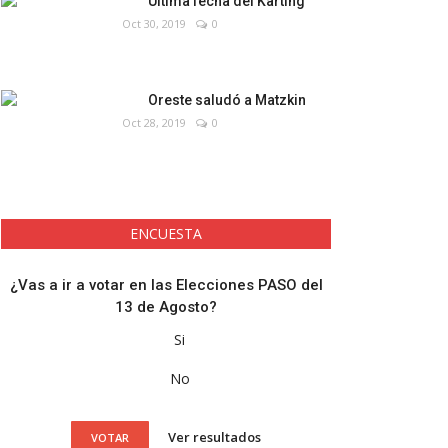
Última fecha del Karting
Oct 30, 2019
0
Oreste saludó a Matzkin
Oct 28, 2019
0
ENCUESTA
¿Vas a ir a votar en las Elecciones PASO del
13 de Agosto?
Si
No
Ver resultados
VOTAR