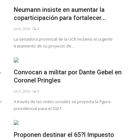
Neumann insiste en aumentar la
coparticipación para fortalecer...
Jul 8, 2026
0
La senadora provincial de la UCR reclamó el urgente
tratamiento de su proyecto de...
o
Convocan a militar por Dante Gebel en
Coronel Pringles
Jul 3, 2026
0
n
A través de las redes sociales se proyecta la figura
presidencial para el 2027.
Proponen destinar el 65?l Impuesto