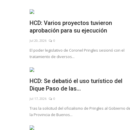
HCD: Varios proyectos tuvieron
aprobación para su ejecución
Jul 20, 2026
0
El poder legislativo de Coronel Pringles sesionó con el
tratamiento de diversos...
HCD: Se debatió el uso turístico del
ICIPAL
Noticias
Dique Paso de las...
 Ansiedad y Depresión en
Referentes de FeSi
Pandemia
visitaron a Municip
Jul 17, 2026
0
Sep 16, 2020
0
Tras la solicitud del oficialismo de Pringles al Gobierno d
la Provincia de Buenos...
con el objetivo de poner luz sobre este
Representantes del Gremio Muni
 silencioso que afecta a nuestros
Pringles, estuvieron en Indio Ri
adolescentes.
áreas Municipale