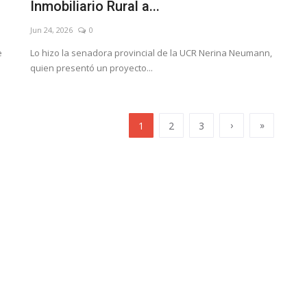
Inmobiliario Rural a...
Jun 24, 2026
0
e
Lo hizo la senadora provincial de la UCR Nerina Neumann,
quien presentó un proyecto...
›
»
1
2
3