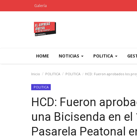
Galería
HOME
NOTICIAS
POLITICA
GES
Inicio
POLITICA
POLITICA
HCD: Fueron aprobados los proye
POLITICA
HCD: Fueron aproba
una Bicisenda en el 
Pasarela Peatonal en