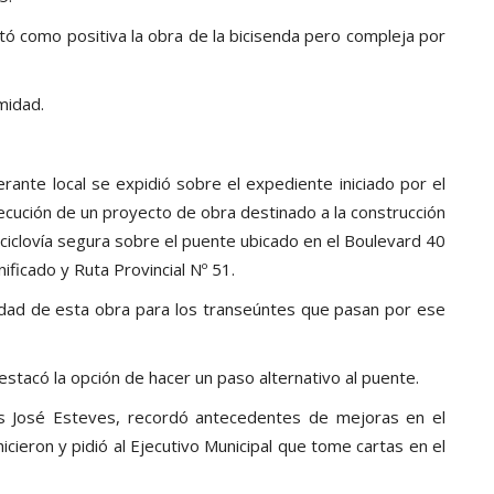
stó como positiva la obra de la bicisenda pero compleja por
midad.
rante local se expidió sobre el expediente iniciado por el
ecución de un proyecto de obra destinado a la construcción
 ciclovía segura sobre el puente ubicado en el Boulevard 40
nificado y Ruta Provincial Nº 51.
esidad de esta obra para los transeúntes que pasan por ese
de nuestra
 puertas
destacó la opción de hacer un paso alternativo al puente.
es José Esteves, recordó antecedentes de mejoras en el
4 de septiembre, a
cieron y pidió al Ejecutivo Municipal que tome cartas en el
ras de artistas
l Siglo XX.