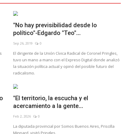
"No hay previsibilidad desde lo
político"-Edgardo "Teo"...
Sep 26, 2019
0
s
El dirigente de la Unión Cívica Radical de Coronel Pringles,
tuvo un mano a mano con el Expreso Digital donde analizó
la situación política actual y opinó del posible futuro del
radicalismo.
io
"El territorio, la escucha y el
acercamiento a la gente...
Feb 2, 2026
0
La diputada provincial por Somos Buenos Aires, Priscilla
Minnard, visitó Pringles.