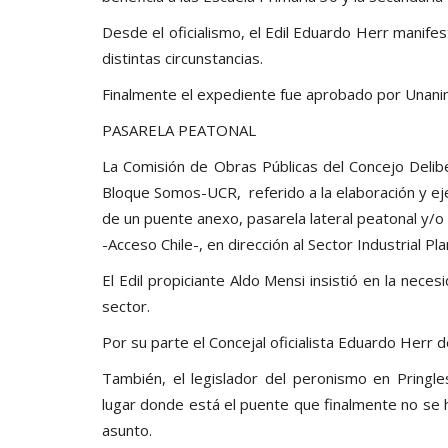
Desde el oficialismo, el Edil Eduardo Herr manife
distintas circunstancias.
Finalmente el expediente fue aprobado por Unani
PASARELA PEATONAL
La Comisión de Obras Públicas del Concejo Delibe
Bloque Somos-UCR, referido a la elaboración y ej
de un puente anexo, pasarela lateral peatonal y/o
-Acceso Chile-, en dirección al Sector Industrial Pla
El Edil propiciante Aldo Mensi insistió en la nec
Noticias
sector.
a que en nuestro Distrito
El Museo de Artes 
no se da comienzo...
ciudad reabre sus
Por su parte el Concejal oficialista Eduardo Herr 
0
Sep 1, 2022
0
También, el legislador del peronismo en Pringl
stó la Consejera Escolar del Frente de
Su reapertura será este domingo 
lugar donde está el puente que finalmente no se hi
el Pringles, Yanina Conto, quien pidió
las 17 horas. Se expondrán ob
asunto.
se discuta en los ámbitos del Consejo
argentinos consagrados de