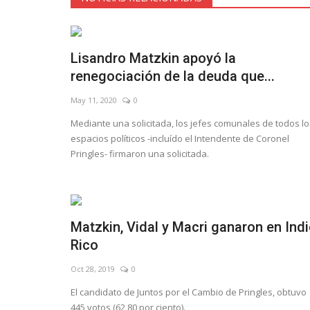
Lisandro Matzkin apoyó la
renegociación de la deuda que...
May 11, 2020
0
Mediante una solicitada, los jefes comunales de todos lo
espacios políticos -incluído el Intendente de Coronel
Pringles- firmaron una solicitada.
Matzkin, Vidal y Macri ganaron en Ind
Rico
Oct 28, 2019
0
El candidato de Juntos por el Cambio de Pringles, obtuvo
445 votos (62,80 por ciento).