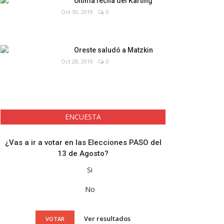
Última fecha del Karting
Oct 30, 2019
0
Oreste saludó a Matzkin
Oct 28, 2019
0
ENCUESTA
¿Vas a ir a votar en las Elecciones PASO del
13 de Agosto?
Si
No
Ver resultados
VOTAR