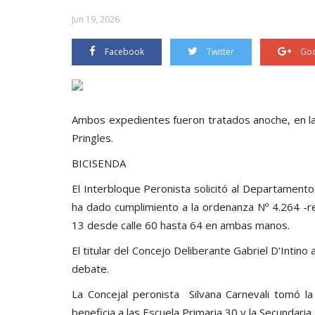
Jun 19, 2026
Facebook
Twitter
Goo
Ambos expedientes fueron tratados anoche, en la 
Pringles.
BICISENDA
El Interbloque Peronista solicitó al Departamento
ha dado cumplimiento a la ordenanza Nº 4.264 -re
13 desde calle 60 hasta 64 en ambas manos.
El titular del Concejo Deliberante Gabriel D'Intino a
debate.
La Concejal peronista Silvana Carnevali tomó l
beneficia a las Escuela Primaria 30 y la Secundaria 