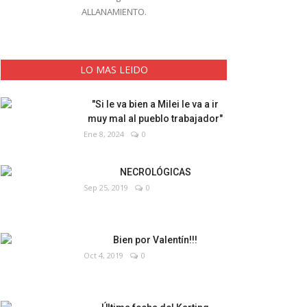
ALLANAMIENTO.
LO MAS LEIDO
"Si le va bien a Milei le va a ir
muy mal al pueblo trabajador"
Ene 8, 2024
0
NECROLÓGICAS
Sep 25, 2019
0
Bien por Valentín!!!
Oct 4, 2019
0