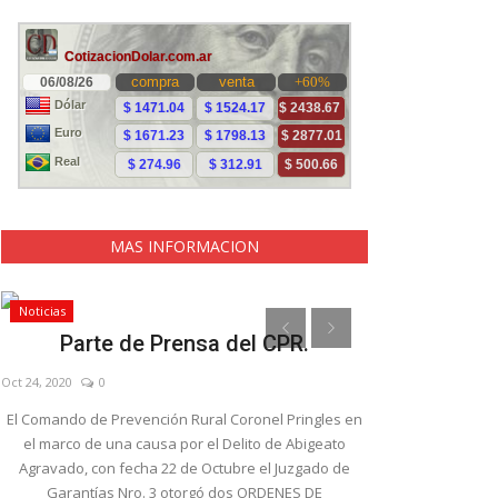
MAS INFORMACION
Noticias
Noticias
Parte de Prensa del CPR.
Colecta so
Piloto
Oct 24, 2020
0
Nov 1, 2019
0
El Comando de Prevención Rural Coronel Pringles en
el marco de una causa por el Delito de Abigeato
El Merendero "Sal
Agravado, con fecha 22 de Octubre el Juzgado de
binomios que cor
Garantías Nro. 3 otorgó dos ORDENES DE