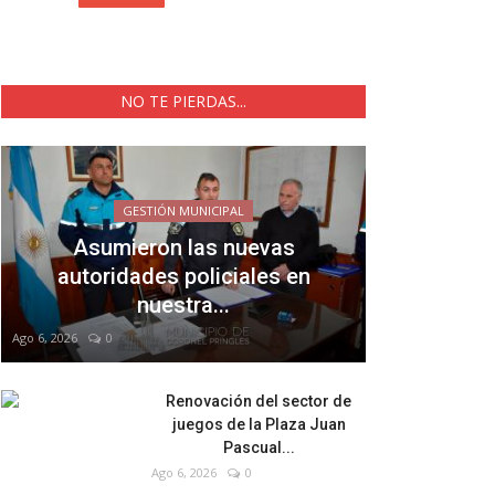
NO TE PIERDAS...
GESTIÓN MUNICIPAL
Asumieron las nuevas
autoridades policiales en
nuestra...
Ago 6, 2026
0
Renovación del sector de
juegos de la Plaza Juan
Pascual...
Ago 6, 2026
0