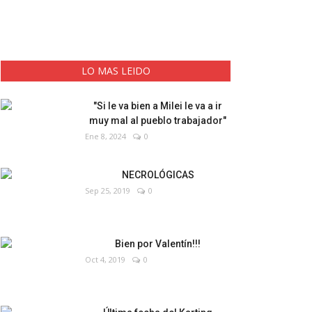
expectativa
LO MAS LEIDO
"Si le va bien a Milei le va a ir
muy mal al pueblo trabajador"
Ene 8, 2024
0
NECROLÓGICAS
Sep 25, 2019
0
Bien por Valentín!!!
Oct 4, 2019
0