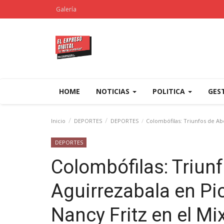
Galería
HOME
NOTICIAS
POLITICA
GES
Inicio
DEPORTES
DEPORTES
Colombófilas: Triunfos de Abe
DEPORTES
Colombófilas: Triun
Aguirrezabala en Pic
Nancy Fritz en el Mi