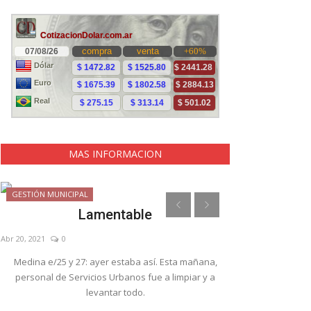
MAS INFORMACION
GESTIÓN MUNICIPAL
Noticias
Lamentable
La Unión 
Tierra 
Abr 20, 2021
0
May 6, 2022
0
Medina e/25 y 27: ayer estaba así. Esta mañana,
personal de Servicios Urbanos fue a limpiar y a
Los delegados de
levantar todo.
pequeño productor
Mauricio Urquiol