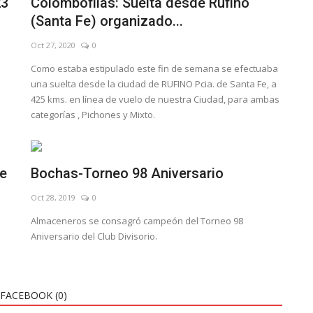
23
Colombófilas: Suelta desde Rufino
(Santa Fe) organizado...
Oct 27, 2020
0
Como estaba estipulado este fin de semana se efectuaba
una suelta desde la ciudad de RUFINO Pcia. de Santa Fe, a
425 kms. en línea de vuelo de nuestra Ciudad, para ambas
categorías , Pichones y Mixto.
de
Bochas-Torneo 98 Aniversario
Oct 28, 2019
0
Almaceneros se consagró campeón del Torneo 98
Aniversario del Club Divisorio.
FACEBOOK (
0
)