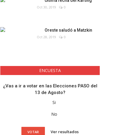
Última fecha del Karting
Oct 30, 2019
0
Oreste saludó a Matzkin
Oct 28, 2019
0
ENCUESTA
¿Vas a ir a votar en las Elecciones PASO del
13 de Agosto?
Si
No
Ver resultados
VOTAR