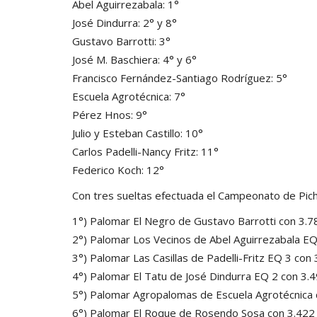
Abel Aguirrezabala: 1°
José Dindurra: 2° y 8°
Gustavo Barrotti: 3°
José M. Baschiera: 4° y 6°
Francisco Fernández-Santiago Rodríguez: 5°
Escuela Agrotécnica: 7°
Pérez Hnos: 9°
Julio y Esteban Castillo: 10°
Carlos Padelli-Nancy Fritz: 11°
Federico Koch: 12°
Con tres sueltas efectuada el Campeonato de Pich
DEPORTES
tonal a cielo abierto
Boletín Oficial–Ac
1°) Palomar El Negro de Gustavo Barrotti con 3.7
2°) Palomar Los Vecinos de Abel Aguirrezabala EQ
Nov 20, 2019
0
3°) Palomar Las Casillas de Padelli-Fritz EQ 3 con 
de ayer domingo, el radio céntrico de
Con la presencia de los represent
4°) Palomar El Tatu de José Dindurra EQ 2 con 3.4
es se convirtió en un shopping a cielo
de Coronel Pringles el presidente,
5°) Palomar Agropalomas de Escuela Agrotécnica 
abierto.
da por iniciada la s
6°) Palomar El Roque de Rosendo Sosa con 3.422 