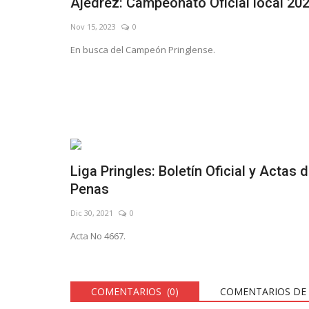
Ajedrez: Campeonato Oficial local 20
Nov 15, 2023
0
En busca del Campeón Pringlense.
Liga Pringles: Boletín Oficial y Actas 
Penas
Dic 30, 2021
0
Acta No 4667.
COMENTARIOS (0)
COMENTARIOS DE 