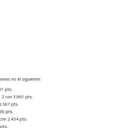
ones es el siguiente:
ta Nº 4623
81 pts.
 2 con 3.661 pts.
3.567 pts.
antes de los Clubes
90 pts.
 Cristian Cayssials,
con 2.454 pts.
esión.
pts.